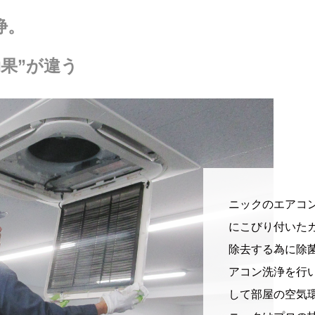
浄。
効果”が違う
ニックのエアコ
にこびり付いた
除去する為に除
アコン洗浄を行
して部屋の空気