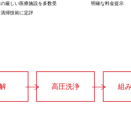
求の厳しい医療施設を多数受
明確な料金提示
。清掃技術に定評
解
高圧洗浄
組