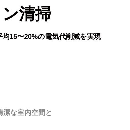
コン清掃
均15〜20%の電気代削減を実現
清潔な室内空間と
。