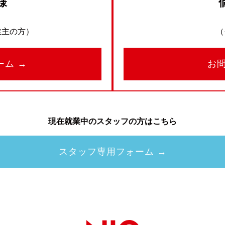
様
業主の方）
（
ーム →
お
現在就業中のスタッフの方はこちら
スタッフ専用フォーム →