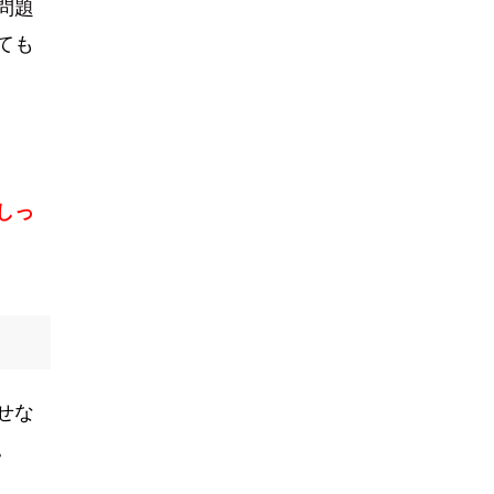
問題
ても
しっ
せな
。