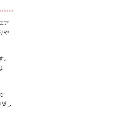
エア
りや
す。
ま
で
推奨し