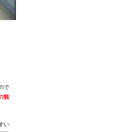
ので
の観
すい