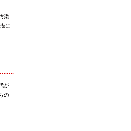
汚染
清潔に
代が
らの