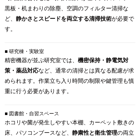
黒板・机まわりの除塵、空調のフィルター清掃な
ど、
静かさとスピードを両立する清掃技術
が必要で
す。
■ 研究棟・実験室
精密機器が並ぶ研究室では、
機密保持・静電気対
策・薬品対応
など、通常の清掃とは異なる配慮が求
められます。作業立ち入り時間の制限や鍵管理も慎
重に行う必要があります。
■ 図書館・自習スペース
ホコリや菌が発生しやすい本棚、カーペット敷きの
床、パソコンブースなど、
静粛性と衛生管理
の両立