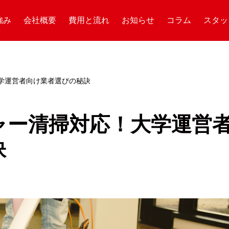
強み
会社概要
費用と流れ
お知らせ
コラム
スタッ
学運営者向け業者選びの秘訣
ャー清掃対応！大学運営
訣