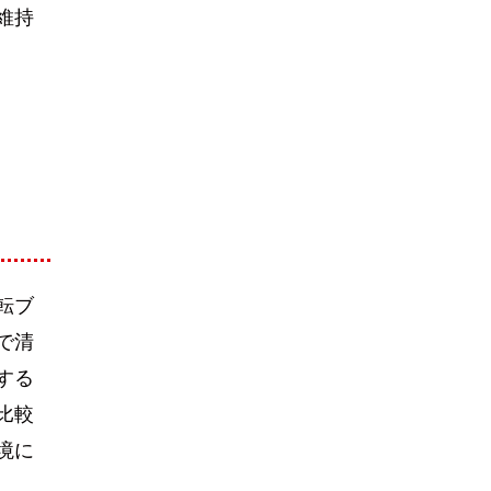
維持
転ブ
で清
する
比較
境に