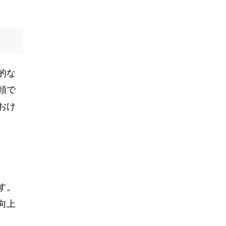
的な
頼で
おけ
す。
向上