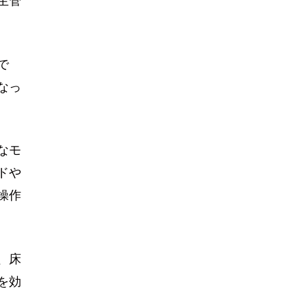
生管
で
なっ
なモ
ドや
操作
、床
を効