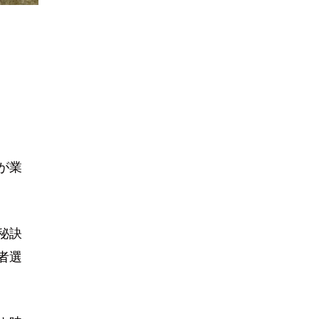
が業
秘訣
者選