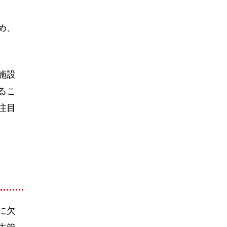
め、
施設
るこ
注目
に欠