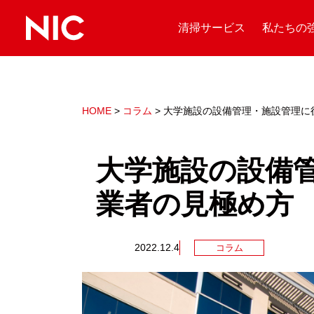
清掃サービス
私たちの
HOME
>
コラム
>
大学施設の設備管理・施設管理に
大学施設の設備
業者の見極め方
2022.12.4
コラム