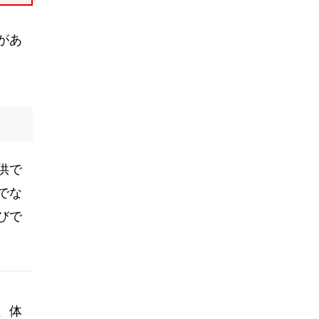
があ
供で
でな
びで
、体