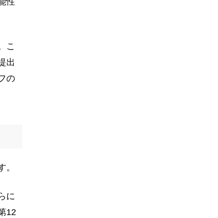
能性
。こ
提出
フの
す。
らに
12