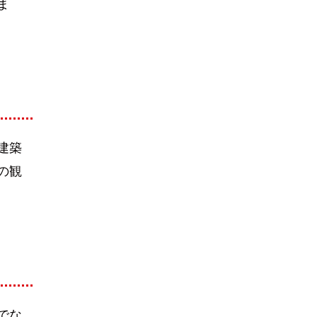
ま
建築
の観
でな