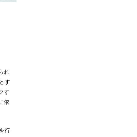
られ
とす
クす
に依
を行