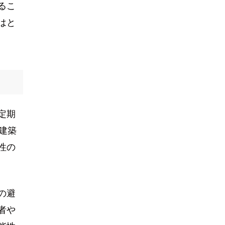
るこ
はと
定期
建築
性の
の避
者や