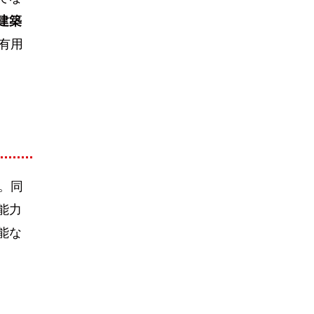
建築
有用
。同
能力
能な